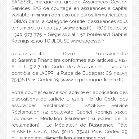
SAGESSE, marque du groupe Assurances Gestion
Services. SAS de courtage en assurances à capital
variable minimum de 1 020 000 Euros. Immatriculée à
l’ORIAS dans la catégorie courtier d’assurances sous
le numéro : 07 000 197 (
www.orias.fr
) – RCS Toulouse
: 340 973 775 – Siège social : 52 boulevard Gabriel
Koenigs 31300 TOULOUSE www.sagesse.fr
Responsabilité Civile Professionnelle
et Garantie Financière conformes aux articles L 512-
6 et L 512-7 du Code des Assurances – sous le
contrôle de l’ACPR, 4 Place de Budapest CS 92459
75436 Paris Cedex 09 (
www.acpr.banque-france.fr
).
Votre courtier exerce son activité en application des
dispositions de l’article L 520-1 II b du Code des
assurances. Réclamation : SAGESSE Service
Réclamation, 52 boulevard Gabriel Koenigs 31300
Toulouse – Médiation (seulement si échec de la
réclamation) : Le Médiateur de l’Assurance, Pôle
PLANETE CSCA, TSA 50110, 75441 Paris Cedex 09
ou
le.mediateur@mediation-assurance.org