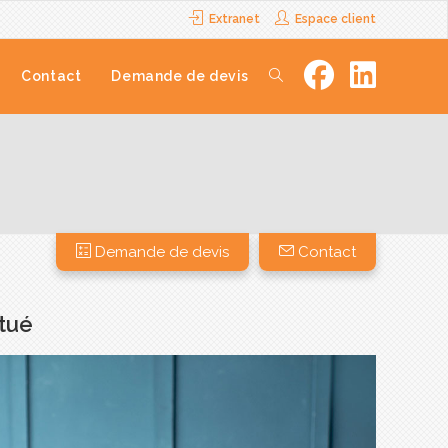
Extranet
Espace client
Contact
Demande de devis
Demande de devis
Contact
ctué