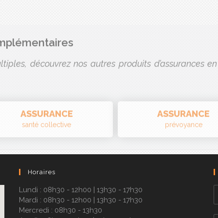
omplémentaires
tiples, découvrez nos autres produits d’assurances en 
ASSURANCE
ASSURANCE
santé collective
prévoyance
Horaires
Lundi : 08h30 - 12h00 | 13h30 - 17h30
Mardi : 08h30 - 12h00 | 13h30 - 17h30
Mercredi : 08h30 - 13h30