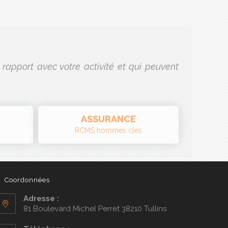
rapport avec votre activité et qui peuvent
ASSURANCE
RCMS hommes clés
Coordonnées
Adresse :
81 Boulevard Michel Perret 38210 Tullins