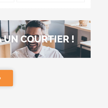
 UN COURTIER !
e