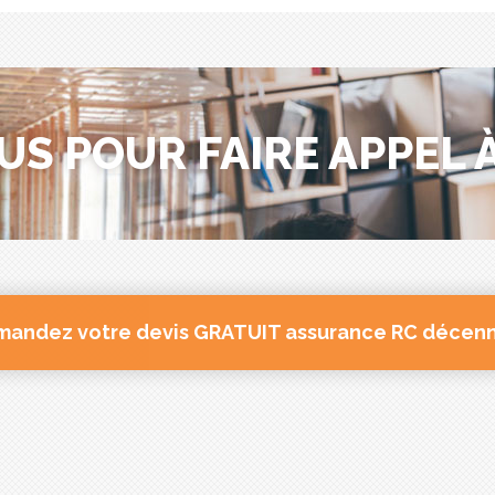
US POUR FAIRE APPEL À
andez votre devis GRATUIT assurance RC décen
omplémentaires