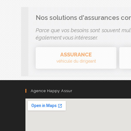
Parce que vos besoins sont souvent mult
également vous intéresser.
ASSURANCE
véhicule du dirigeant
Agence Happy Assur