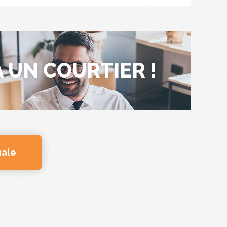
 UN COURTIER !
nale