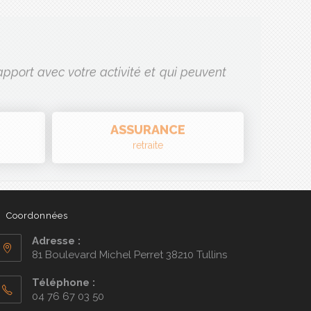
pport avec votre activité et qui peuvent
ASSURANCE
retraite
Coordonnées
Adresse :
81 Boulevard Michel Perret 38210 Tullins
Téléphone :
04 76 67 03 50