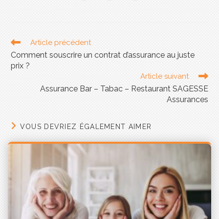
également être compétents et fournir des conseils
impartiaux et adaptés aux besoins de leurs clients.
En outre, la rémunération des courtiers en
Article précédent
assurance est également réglementée. Les
Comment souscrire un contrat d’assurance au juste
courtiers ne peuvent pas facturer des commissions
excessives ou indues, et les commissions doivent
prix ?
être divulguées aux clients. Certains courtiers
Article suivant
travaillent également avec des honoraires plutôt
Assurance Bar – Tabac – Restaurant SAGESSE
que des commissions, ce qui garantit que leur
Assurances
rémunération ne dépend pas du choix de
l’assurance que les clients souscrivent.
VOUS DEVRIEZ ÉGALEMENT AIMER
Les courtiers en assurance sont
des conseillers en gestion des
risques
Les courtiers en assurance sont de véritables
professionnels et conseillers en gestion des
risques. Ils travaillent avec les clients pour