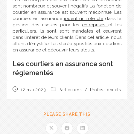
sont nombreux et souvent négatifs. La fonction de
courtier en assurance est souvent méconnue. Les
courtiers en assurance
jouent un rôle clé
dans la
gestion des risques pour les
entreprises
et les
particuliers
. Ils sont sont mandatés et œuvrent
dans l’intérêt de leurs clients. Dans cet article, nous
allons démystifier les stéréotypes liés aux courtiers
en assurance et découvrir leurs atouts.
Les courtiers en assurance sont
réglementés
Tout d’abord, il est important de souligner que les
12 mai 2023
Particuliers
/
Professionnels
courtiers en assurance sont réglementés par les
autorités de régulation. Ces réglementations visent
à protéger les consommateurs et à garantir que
les courtiers travaillent dans l’intérêt supérieur de
PLEASE SHARE THIS
leurs clients. Les courtiers en assurance doivent
respecter
des normes et des règles strictes
en
matière de conduite et d’honnêteté. Ils doivent